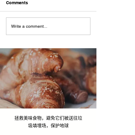
Comments
Write a comment...
款待的未來：不只是服
烹饪是一种爱的表
務，更是責任
们与 The Gran
合作
拯救美味食物，避免它们被送往垃
圾填埋场，保护地球