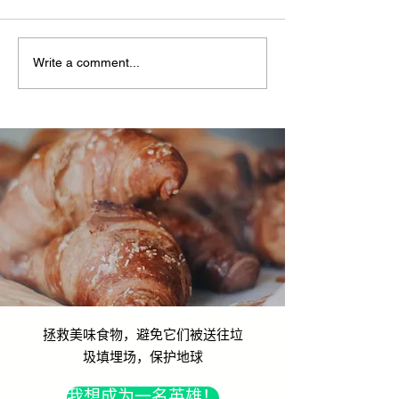
Write a comment...
荣幸、谦逊、充满能量：
烹饪是一种爱的表
Yindii 闪耀 2025 香港精神
们与 The Gran
奖
合作
拯救美味食物，避免它们被送往垃
圾填埋场，保护地球
我想成为一名英雄！