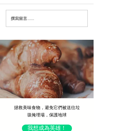
撰寫留言......
榮幸、謙遜、充滿能量：
標題：不僅僅是
Yindii 在 2025 香港精神大
章：「無塑膠」
獎中閃耀登場
大的銷售催化劑
拯救美味食物，避免它們被送往垃
圾掩埋場，保護地球
我想成為英雄！