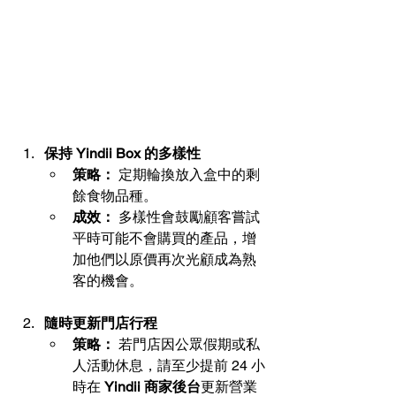
保持 Yindii Box 的多樣性
策略：
 定期輪換放入盒中的剩
餘食物品種。
成效：
 多樣性會鼓勵顧客嘗試
平時可能不會購買的產品，增
加他們以原價再次光顧成為熟
客的機會。
隨時更新門店行程
策略：
 若門店因公眾假期或私
人活動休息，請至少提前 24 小
時在 
Yindii 商家後台
更新營業