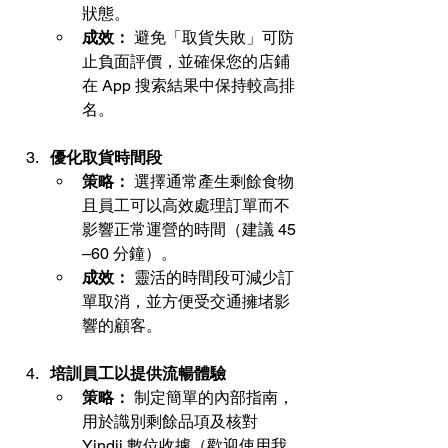
狀態。
成效：
 避免「取貨失敗」可防
止負面評價，並確保您的店鋪
在 App 搜索結果中保持較高排
名。
優化取貨時間段
策略：
 選擇通常產生剩餘食物
且員工可以高效處理訂單而不
影響正常運營的時間（建議 45
–60 分鐘）。
成效：
 靈活的時間段可減少訂
單取消，並方便受交通擁堵影
響的顧客。
培訓員工以提供流暢體驗
策略：
 制定簡單的內部指南，
用於識別剩餘品項及核對 
Yindii 數位收據（歡迎使用我