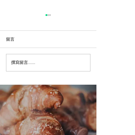
留言
撰寫留言......
透過 Yindii 減少食物浪費
榮幸、謙遜、充
的 5 個簡單技巧
Yindii 在 202
獎中閃耀登場