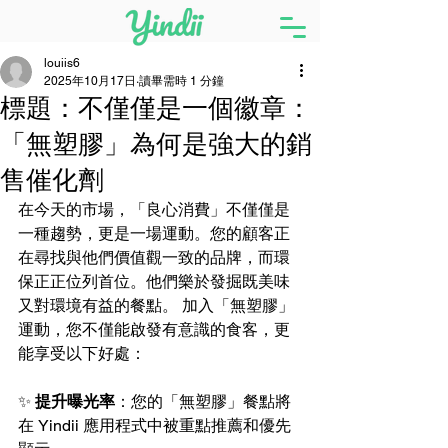
louiis6
2025年10月17日
讀畢需時 1 分鐘
標題：不僅僅是一個徽章：
「無塑膠」為何是強大的銷
售催化劑
在今天的市場，「良心消費」不僅僅是
一種趨勢，更是一場運動。您的顧客正
在尋找與他們價值觀一致的品牌，而環
保正正位列首位。他們樂於發掘既美味
又對環境有益的餐點。 加入「無塑膠」
運動，您不僅能啟發有意識的食客，更
能享受以下好處：
✨ 
提升曝光率
：您的「無塑膠」餐點將
在 Yindii 應用程式中被重點推薦和優先