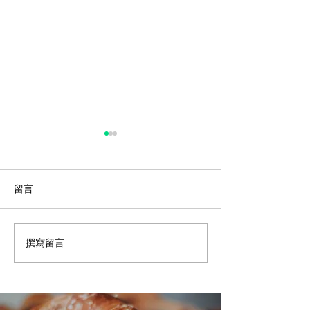
留言
撰寫留言......
透過 Yindii 減少食物浪費
榮幸、謙遜、充
的 5 個簡單技巧
Yindii 在 202
獎中閃耀登場