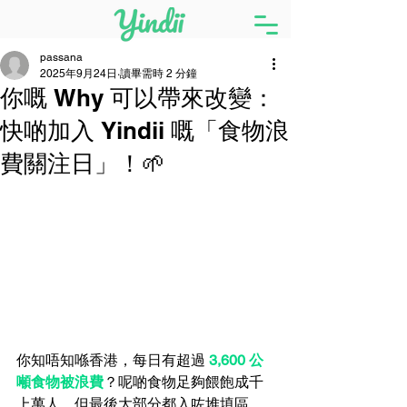
passana
2025年9月24日
讀畢需時 2 分鐘
你嘅 Why 可以帶來改變：
快啲加入 Yindii 嘅「食物浪
費關注日」！🌱
你知唔知喺香港，每日有超過
3,600 公
噸食物被浪費
？呢啲食物足夠餵飽成千
上萬人，但最後大部分都入咗堆填區，