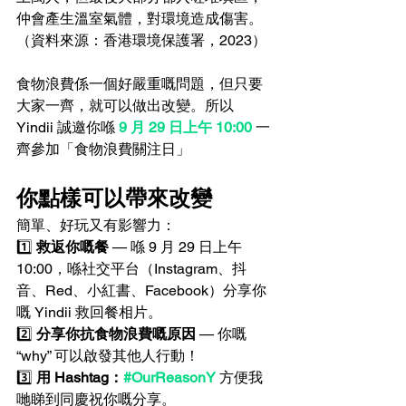
仲會產生溫室氣體，對環境造成傷害。
（資料來源：香港環境保護署，2023）
食物浪費係一個好嚴重嘅問題，但只要
大家一齊，就可以做出改變。所以 
Yindii 誠邀你喺 
9 月 29 日上午 10:00
 一
齊參加「食物浪費關注日」
你點樣可以帶來改變
簡單、好玩又有影響力：
1️⃣ 
救返你嘅餐
 — 喺 9 月 29 日上午 
10:00，喺社交平台（Instagram、抖
音、Red、小紅書、Facebook）分享你
嘅 Yindii 救回餐相片。
2️⃣ 
分享你抗食物浪費嘅原因
 — 你嘅 
“why” 可以啟發其他人行動！
3️⃣ 
用 Hashtag：
#OurReasonY
 方便我
哋睇到同慶祝你嘅分享。