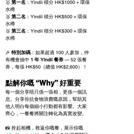
🥇 
第一名
：Yindii 積分 HK$1000 + 環保
水樽
🥈 
第二名
：Yindii 積分 HK$500 + 環保
水樽
🥉 
第三名
：Yindii 積分 HK$300 + 環保
水樽
🎉 
特別加碼
：如果超過 100 人參加，仲
有機會抽中 
1 年 Yindii 餐券
 — 52 張餐
券，每張 HK$50（總值 HK$2,600）！
點解你嘅 “Why” 好重要
每一個分享唔只係一張相，更係一個訊
息。分享你抗食物浪費嘅原因，幫助其
他人明白每個細小行動都有影響。大家
齊心，一餐餐將關注轉化為真實改變。
📸 拎起相機，救返你嘅餐，展示你嘅 