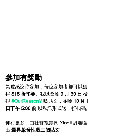
參加有獎勵
為咗感謝你參加，每位參加者都可以獲
得 
$15 折扣券
。我哋會喺 
9 月 30 日
 檢
視 
#OurReasonY
嘅貼文，並喺 
10 月 1 
日下午 5:30 前
 以私訊形式送上折扣碼。
仲有更多！由社群投票同 Yindii 評審選
出 
最具啟發性嘅三個貼文
：